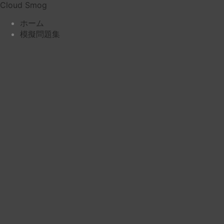
コ
Cloud Smog
ン
ホーム
テ
模擬問題集
ン
ツ
へ
ス
キ
ッ
プ