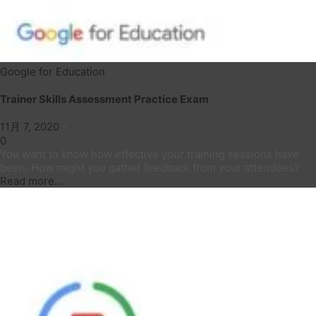
Google for Education
Trainer Skills Assessment Practice Exam
11月 7, 2020
-
0
You want to know how effective your training sessions have
been. How might you gather feedback from your attendees?
Read more...