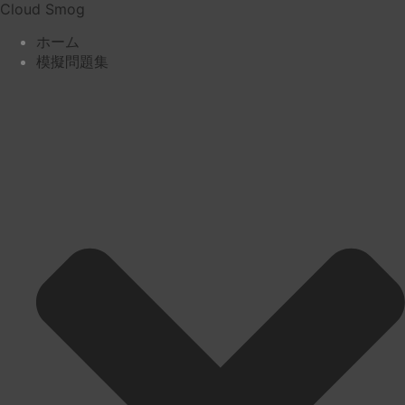
コ
Cloud Smog
ン
ホーム
テ
模擬問題集
ン
ツ
へ
ス
キ
ッ
プ