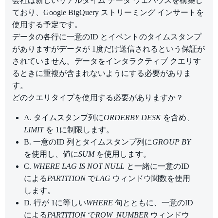
会社は新しいリアルタイム データ ウェハウスを構築し
ており、Google BigQuery ストリーミング インサートを
使用する予定です。
データの各行に一意のID とイベントのタイムスタンプ
がありますがデータが 1度だけ送信されるという保証が
されていません。データをインタラクティブ クエリす
るときに重複が含まれないようにする必要がありま
す。
どのクエリタイプを使用する必要がありますか？
A. タイムスタンプ列に
ORDERBY DESK
を含め、
LIMIT
を 1に制限します。
B. 一意のID 列とタイムスタンプ列に
GROUP BY
を使用し、値に
SUM
を使用します。
C.
WHERE LAG IS NOT NULL
と一緒に一意のID
による
PARTITION
で
LAG
ウィンドウ関数を使用
します。
D. 行が 1に等しい
WHERE
句とともに、一意のID
による
PARTITION
で
ROW_NUMBER
ウィンドウ