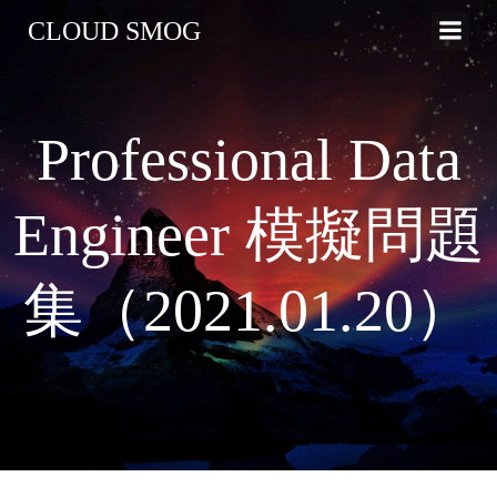
コ
CLOUD SMOG
ン
テ
ン
ツ
Professional Data
へ
ス
キ
Engineer 模擬問題
ッ
プ
集（2021.01.20）