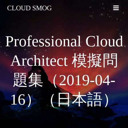
コ
CLOUD SMOG
ン
テ
ン
ツ
Professional Cloud
へ
ス
キ
Architect 模擬問
ッ
プ
題集（2019-04-
16）（日本語）