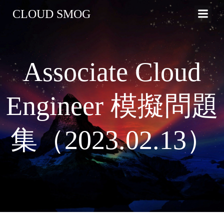
コ
CLOUD SMOG
ン
テ
ン
ツ
Associate Cloud
へ
ス
キ
Engineer 模擬問題
ッ
プ
集（2023.02.13）