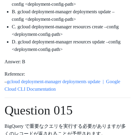
config <deployment-config-path>
B. gcloud deployment-manager deployments update –
config <deployment-config-path>
C. gcloud deployment-manager resources create –config
<deployment-config-path>
D. gcloud deployment-manager resources update –config
<deployment-config-path>
Answer: B
Reference:
–
gcloud deployment-manager deployments update | Google
Cloud CLI Documentation
Question 015
BigQuery で重要なクエリを実行する必要がありますが多
くのレコードが返されることが予想されます。