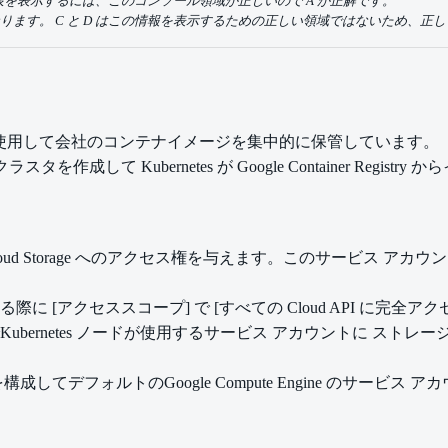
を表示するには、このコンソール領域が正しいので A が正解です。
正解になります。 C と D はこの情報を表示するための正しい領域ではないため、
egistry を使用して会社のコンテナイメージを集中的に保管しています。
ne クラスタを作成して Kubernetes が Google Container
loud Storage へのアクセス権を与えます。このサービス アカウントの
クラスタを作成する際に [アクセススコープ] で [すべての Cloud API
ubernetes ノードが使用するサービス アカウントに ストレ
ージのACLを構成してデフォルトのGoogle Compute Engine 