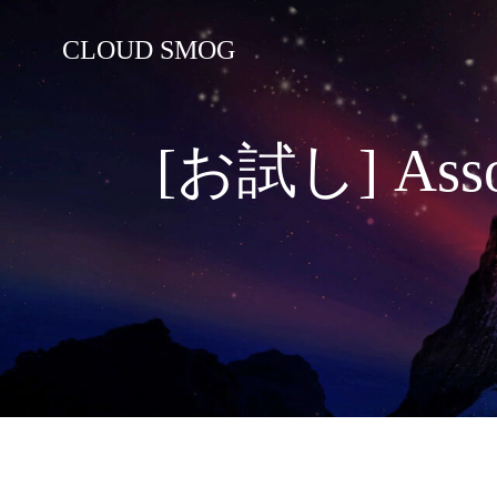
コ
ン
CLOUD SMOG
テ
ン
ツ
へ
[お試し] Asso
ス
キ
ッ
プ