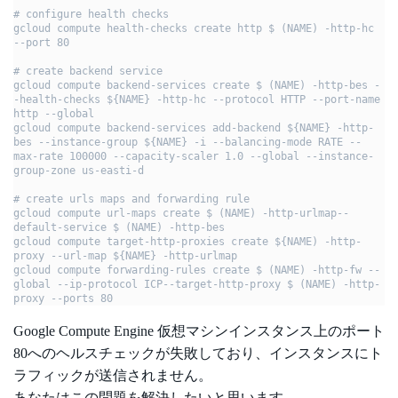
# configure health checks

gcloud compute health-checks create http $ (NAME) -http-hc 
--port 80

# create backend service

gcloud compute backend-services create $ (NAME) -http-bes -
-health-checks ${NAME} -http-hc --protocol HTTP --port-name 
http --global

gcloud compute backend-services add-backend ${NAME} -http-
bes --instance-group ${NAME} -i --balancing-mode RATE --
max-rate 100000 --capacity-scaler 1.0 --global --instance-
group-zone us-easti-d

# create urls maps and forwarding rule

gcloud compute url-maps create $ (NAME) -http-urlmap--
default-service $ (NAME) -http-bes

gcloud compute target-http-proxies create ${NAME) -http-
proxy --url-map ${NAME} -http-urlmap

gcloud compute forwarding-rules create $ (NAME) -http-fw --
global --ip-protocol ICP--target-http-proxy $ (NAME) -http-
proxy --ports 80
Google Compute Engine 仮想マシンインスタンス上のポート
80へのヘルスチェックが失敗しており、インスタンスにト
ラフィックが送信されません。
あなたはこの問題を解決したいと思います。