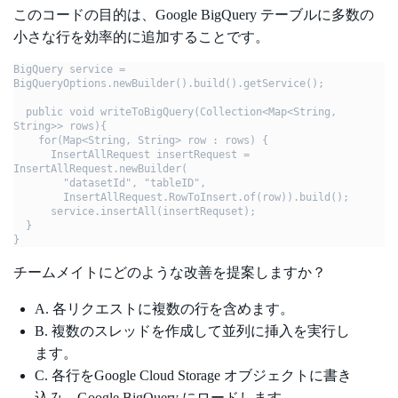
このコードの目的は、Google BigQuery テーブルに多数の
小さな行を効率的に追加することです。
BigQuery service = 
BigQueryOptions.newBuilder().build().getService();

  public void writeToBigQuery(Collection<Map<String, 
String>> rows){

    for(Map<String, String> row : rows) {

      InsertAllRequest insertRequest = 
InsertAllRequest.newBuilder(

        "datasetId", "tableID",

        InsertAllRequest.RowToInsert.of(row)).build();

      service.insertAll(insertRequset);

  }

}
チームメイトにどのような改善を提案しますか？
A. 各リクエストに複数の行を含めます。
B. 複数のスレッドを作成して並列に挿入を実行し
ます。
C. 各行をGoogle Cloud Storage オブジェクトに書き
込み、Google BigQuery にロードします。