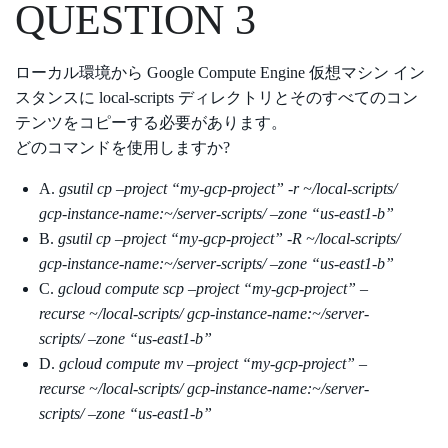
QUESTION 3
ローカル環境から Google Compute Engine 仮想マシン イン
スタンスに local-scripts ディレクトリとそのすべてのコン
テンツをコピーする必要があります。
どのコマンドを使用しますか?
A.
gsutil cp –project “my-gcp-project” -r ~/local-scripts/
gcp-instance-name:~/server-scripts/ –zone “us-east1-b”
B.
gsutil cp –project “my-gcp-project” -R ~/local-scripts/
gcp-instance-name:~/server-scripts/ –zone “us-east1-b”
C.
gcloud compute scp –project “my-gcp-project” –
recurse ~/local-scripts/ gcp-instance-name:~/server-
scripts/ –zone
“us-east1-b”
D.
gcloud compute mv –project “my-gcp-project” –
recurse ~/local-scripts/ gcp-instance-name:~/server-
scripts/ –zone
“us-east1-b”