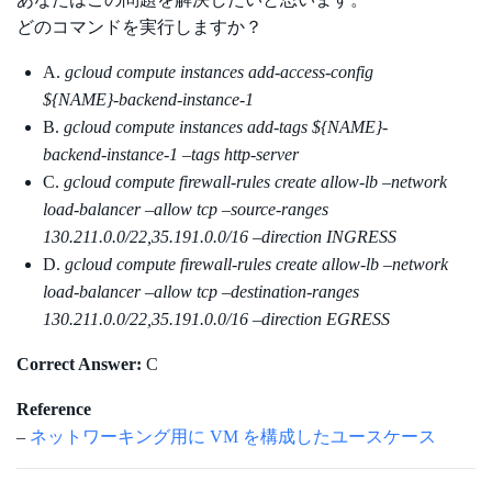
どのコマンドを実行しますか？
A.
gcloud compute instances add-access-config
${NAME}-backend-instance-1
B.
gcloud compute instances add-tags ${NAME}-
backend-instance-1 –tags http-server
C.
gcloud compute firewall-rules create allow-lb –network
load-balancer –allow tcp –source-ranges
130.211.0.0/22,35.191.0.0/16 –direction INGRESS
D.
gcloud compute firewall-rules create allow-lb –network
load-balancer –allow tcp –destination-ranges
130.211.0.0/22,35.191.0.0/16 –direction EGRESS
Correct Answer:
C
Reference
–
ネットワーキング用に VM を構成したユースケース