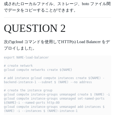
成されたローカルファイル、ストレージ、boto ファイル間
でデータをコピーすることができます。
QUESTION 2
次のgcloud コマンドを使用してHTTP(s) Load Balancer をデ
プロイしました。
export NAME-load-balancer

# create network

gcloud compute networks create ${NAME}

# add instance gcloud compute instances create ${NAME) -
backend-instance-1 --subnet $ (NAME) --no address

# create the instance group

gcloud compute instance-groups unmanaged create $ (NAME) -i

gcloud compute instance-groups unmanaged set-named-ports 
${NAME}-i --named-ports http:80

gcloud compute instance-groups unmanaged add-instances $ 
(NAME) -i --instances $ (NAME)-instance-1
