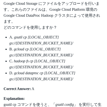
Google Cloud Storage にファイルをアップロードを行いま
す。これらのファイルは、Google Cloud Platform 環境の
Google Cloud DataProc Hadoop クラスタによって使用され
ます。
どのコマンドを使用しますか？
A.
gsutil cp [LOCAL_OBJECT]
gs://[DESTINATION_BUCKET_NAME]/
B.
gcloud cp [LOCAL_OBJECT]
gs://[DESTINATION_BUCKET_NAME]/
C.
hadoop fs cp [LOCAL_OBJECT]
gs://[DESTINATION_BUCKET_NAME]/
D.
gcloud dataproc cp [LOCAL_OBJECT]
gs://[DESTINATION_BUCKET_NAME]/
Correct Answer:
A
Explanation:
gsutil cp コマンドを使うと、「
gsutil config
」 を実行して生