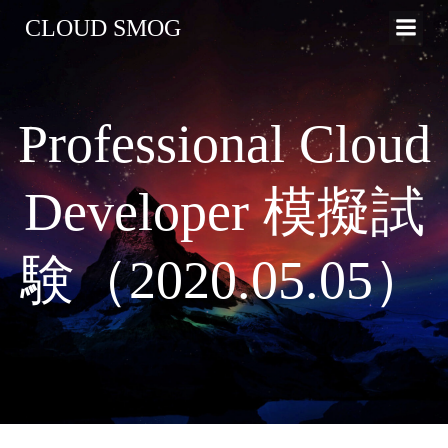
コ
CLOUD SMOG
ン
テ
ン
ツ
Professional Cloud
へ
ス
キ
Developer 模擬試
ッ
プ
験（2020.05.05）