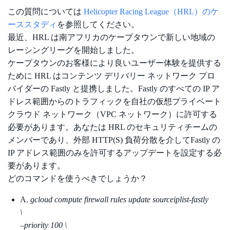
この質問については
Helicopter Racing League（HRL）のケ
ーススタディ
を参照してください。
最近、HRL は南アフリカのケープタウンで新しい地域の
レーシングリーグを開始しました。
ケープタウンのお客様により良いユーザー体験を提供する
ために HRL はコンテンツ デリバリー ネットワーク プロ
バイダーの Fastly と提携しました。Fastly のすべての IP ア
ドレス範囲からのトラフィックを自社の仮想プライベート
クラウド ネットワーク（VPC ネットワーク）に許可する
必要があります。あなたは HRL のセキュリティチームの
メンバーであり、外部 HTTP(S) 負荷分散を介してFastly の
IP アドレス範囲のみを許可するアップデートを設定する必
要があります。
どのコマンドを使うべきでしょうか？
A.
gcloud compute firewall rules update sourceiplist-fastly
\
–priority 100 \