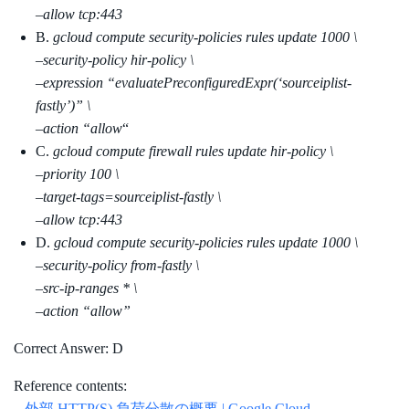
–allow tcp:443
B.
gcloud compute security-policies rules update 1000 \
–security-policy hir-policy \
–expression “evaluatePreconfiguredExpr(‘sourceiplist-
fastly’)” \
–action “allow
“
C.
gcloud compute firewall rules update hir-policy \
–priority 100 \
–target-tags=sourceiplist-fastly \
–allow tcp:443
D.
gcloud compute security-policies rules update 1000 \
–security-policy from-fastly \
–src-ip-ranges * \
–action “allow”
Correct Answer: D
Reference contents:
–
外部 HTTP(S) 負荷分散の概要 | Google Cloud