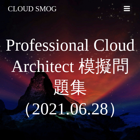
コ
CLOUD SMOG
ン
テ
ン
ツ
Professional Cloud
へ
ス
キ
Architect 模擬問
ッ
プ
題集
（2021.06.28）